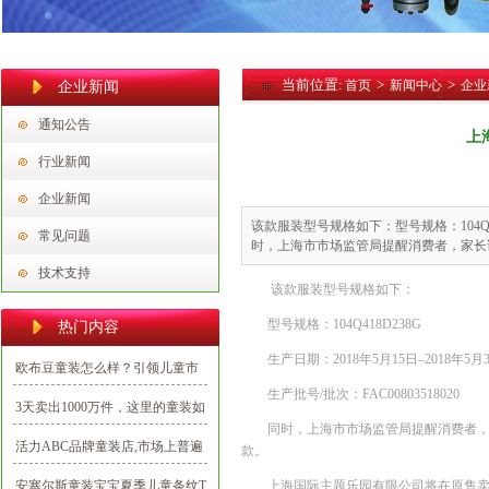
当前位置:
>
>
首页
新闻中心
企业
企业新闻
通知公告
上
行业新闻
企业新闻
该款服装型号规格如下：型号规格：104Q418D2
常见问题
时，上海市市场监管局提醒消费者，家长
技术支持
该款服装型号规格如下：
型号规格：104Q418D238G
热门内容
生产日期：2018年5月15日–2018年5月
欧布豆童装怎么样？引领儿童市
生产批号/批次：FAC00803518020
场潮流打造新时代的潮娃
3天卖出1000万件，这里的童装如
同时，上海市市场监管局提醒消费者，家长请
何出彩又出圈？
活力ABC品牌童装店,市场上普遍
款。
认可的优质项目
安塞尔斯童装宝宝夏季儿童条纹T
上海国际主题乐园有限公司将在原售卖商店张贴及在官