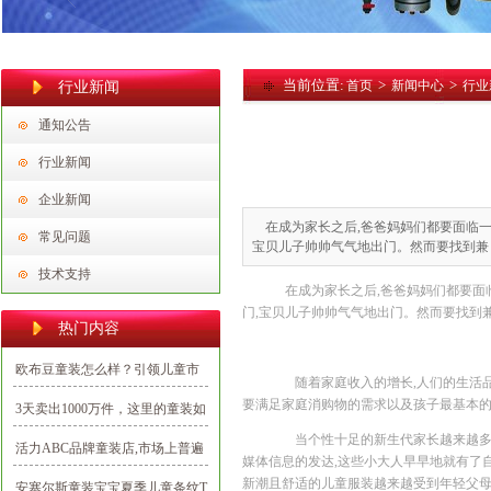
当前位置:
>
>
首页
新闻中心
行业
行业新闻
通知公告
行业新闻
企业新闻
在成为家长之后,爸爸妈妈们都要面临一
常见问题
宝贝儿子帅帅气气地出门。然而要找到兼
技术支持
在成为家长之后,爸爸妈妈们都要面临
门,宝贝儿子帅帅气气地出门。然而要找到
热门内容
欧布豆童装怎么样？引领儿童市
随着家庭收入的增长,人们的生活品质
场潮流打造新时代的潮娃
要满足家庭消购物的需求以及孩子最基本的
3天卖出1000万件，这里的童装如
何出彩又出圈？
当个性十足的新生代家长越来越多,
活力ABC品牌童装店,市场上普遍
媒体信息的发达,这些小大人早早地就有了
认可的优质项目
新潮且舒适的儿童服装越来越受到年轻父母
安塞尔斯童装宝宝夏季儿童条纹T