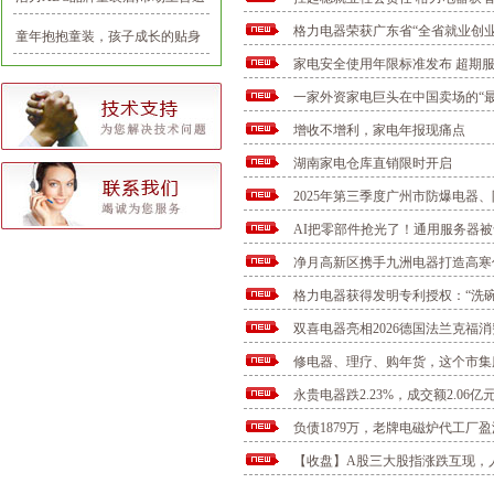
认可的优质项目
格力电器荣获广东省“全省就业创
童年抱抱童装，孩子成长的贴身
家电安全使用年限标准发布 超期
守护神
一家外资家电巨头在中国卖场的“最
增收不增利，家电年报现痛点
湖南家电仓库直销限时开启
2025年第三季度广州市防爆电器
AI把零部件抢光了！通用服务器被卡
净月高新区携手九洲电器打造高寒
格力电器获得发明专利授权：“洗
双喜电器亮相2026德国法兰克福
修电器、理疗、购年货，这个市集
永贵电器跌2.23%，成交额2.06亿元
负债1879万，老牌电磁炉代工厂
【收盘】A股三大股指涨跌互现，