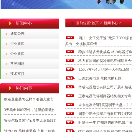
当前位置:
首页
>
新闻中心
>
新闻中心
通知公告
四川一女子凭手速0元买了3000
行业新闻
卖出，央视披露详情
稳步推进多元化战略 格力电器打
企业新闻
格力在法国的制冷家电终端销量今年
常见问题
1.56万方+94大品牌+4大创新
技术支持
出差忘关电器 居民求助社区
华瑞电器股份有限公司开展AI短
热门内容
正泰电器取得断路器结构相关专利
欧布豆童装怎么样？引领儿童市
未来电器近5日震荡弱于大盘，主
场潮流打造新时代的潮娃
3天卖出1000万件，这里的童装如
国泰中证全指家用电器ETF联接E净值
何出彩又出圈？
安塞尔斯童装宝宝夏季儿童条纹T
时隔十一年 广州越秀南洋电器厂
恤1-3岁
活力ABC品牌童装店,市场上普遍
扛起稳就业社会责任 格力电器获